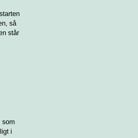
starten
en, så
en står
g som
igt i