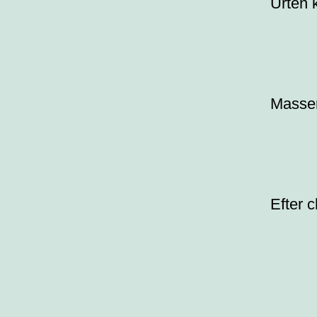
Urten k
Masser
Efter 