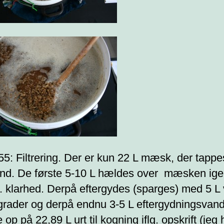
55: Filtrering. Der er kun 22 L mæsk, der tappe
nd. De første 5-10 L hældes over mæsken igen
. klarhed. Derpå eftergydes (sparges) med 5 L
grader og derpå endnu 3-5 L eftergydningsvand 
p på 22,89 L urt til kogning iflg. opskrift (jeg 