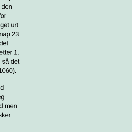
e den
for
get urt
knap 23
 det
tter 1.
, så det
1060).
ed
eg
nd men
sker