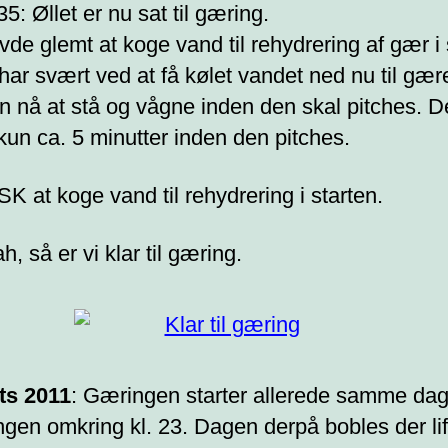
35: Øllet er nu sat til gæring.
vde glemt at koge vand til rehydrering af gær i 
 har svært ved at få kølet vandet ned nu til gær
n nå at stå og vågne inden den skal pitches. D
 kun ca. 5 minutter inden den pitches.
K at koge vand til rehydrering i starten.
, så er vi klar til gæring.
ts 2011
: Gæringen starter allerede samme da
gen omkring kl. 23. Dagen derpå bobles der lifl