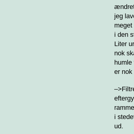
ændret
jeg lav
meget 
i den 
Liter u
nok sk
humle f
er nok
–>Filtr
efterg
ramme 
i sted
ud.