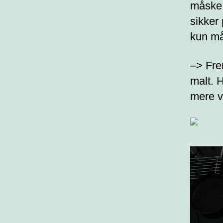
måske 
sikker 
kun mål
–> Fre
malt. 
mere v