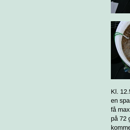
Kl. 12.
en spa
få max
på 72 
komme o