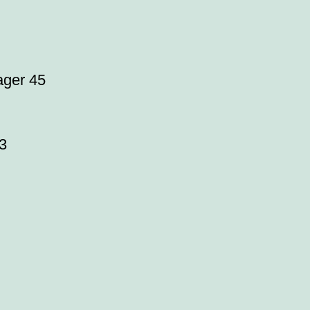
ager 45
23