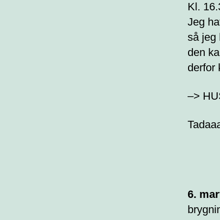
Kl. 16.
Jeg ha
så jeg
den ka
derfor
–> HUS
Tadaaah
6. mar
brygnin