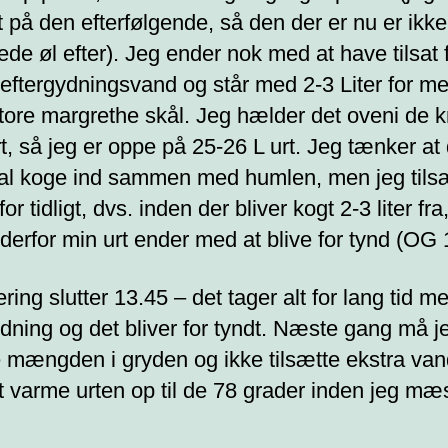
 på den efterfølgende, så den der er nu er ikk
ede øl efter). Jeg ender nok med at have tilsat 
eftergydningsvand og står med 2-3 Liter for me
store margrethe skål. Jeg hælder det oveni de 
rt, så jeg er oppe på 25-26 L urt. Jeg tænker at
al koge ind sammen med humlen, men jeg tilsæ
or tidligt, dvs. inden der bliver kogt 2-3 liter fra
 derfor min urt ender med at blive for tynd (OG 
ering slutter 13.45 – det tager alt for lang tid m
ydning og det bliver for tyndt. Næste gang må j
mængden i gryden og ikke tilsætte ekstra va
et varme urten op til de 78 grader inden jeg mæ