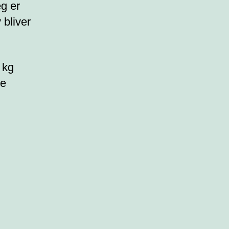
eg er
 bliver
 kg
le