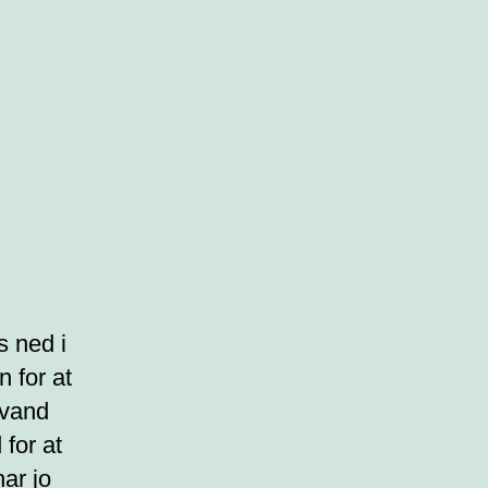
s ned i
 for at
 vand
for at
har jo