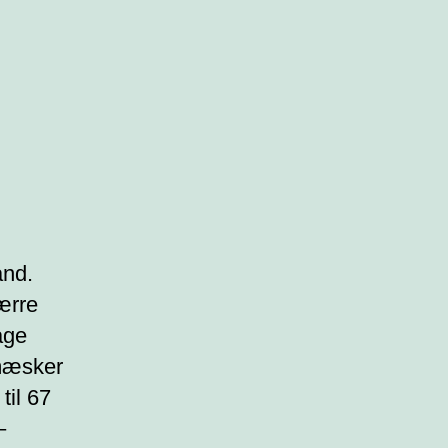
and.
værre
age
 mæsker
til 67
–