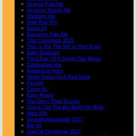
Orange Pale Ale
Invasive Strong Ale
Wedding Ale
Dobl Rug IPA
Batch 24
Bavnevej Pale Ale
This Christmas 2015
This Is For The Wit In Your Eyes
Baby Elephant
Third Day Of A Seven Day Binge
Dagmarhus Ale
Augusta & Nora
White Snow On A Red Nose
Facelift
Corny #1
Easy Peasy
The Day I Tried To Live
Check Out The Big Brain On Brett
Høst IPA
Strandmarkslambic 2017
Big 40
Special Christmas 2017