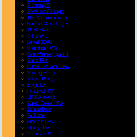
Sluttony 5
Session Orange
The Necromancer
Karma Citra Lager
1664 Blanc
Citra Wit
Level 1000
Brombær Wit
Grainfather, part 1
Solid IPA
Citrus Sorachi IPA
Strong Party
Weak Party
Evigt Liv
Festival IPA
#DIPA skurk
West Coast IPA
Julesaison
Gul sne
Mosaic IPA
Fluffy IPA
Vienna IPA