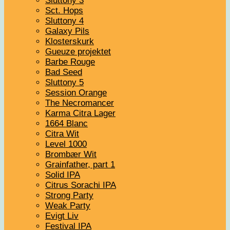
Sluttony 3
Sct. Hops
Sluttony 4
Galaxy Pils
Klosterskurk
Gueuze projektet
Barbe Rouge
Bad Seed
Sluttony 5
Session Orange
The Necromancer
Karma Citra Lager
1664 Blanc
Citra Wit
Level 1000
Brombær Wit
Grainfather, part 1
Solid IPA
Citrus Sorachi IPA
Strong Party
Weak Party
Evigt Liv
Festival IPA