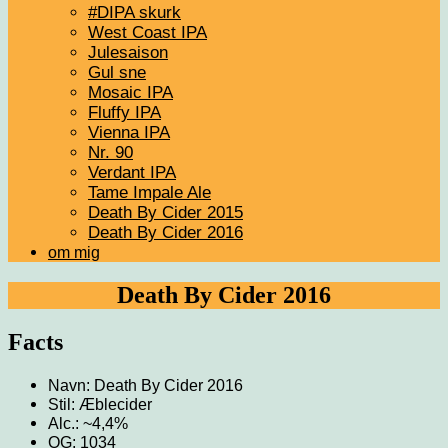
#DIPA skurk
West Coast IPA
Julesaison
Gul sne
Mosaic IPA
Fluffy IPA
Vienna IPA
Nr. 90
Verdant IPA
Tame Impale Ale
Death By Cider 2015
Death By Cider 2016
om mig
Death By Cider 2016
Facts
Navn: Death By Cider 2016
Stil: Æblecider
Alc.: ~4,4%
OG: 1034