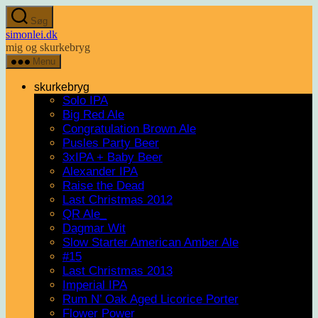
Spring
Søg
til
simonlei.dk
indholdet
mig og skurkebryg
Menu
skurkebryg
Solo IPA
Big Red Ale
Congratulation Brown Ale
Pusles Party Beer
3xIPA + Baby Beer
Alexander IPA
Raise the Dead
Last Christmas 2012
QR Ale_
Dagmar Wit
Slow Starter American Amber Ale
#15
Last Christmas 2013
Imperial IPA
Rum N’ Oak Aged Licorice Porter
Flower Power