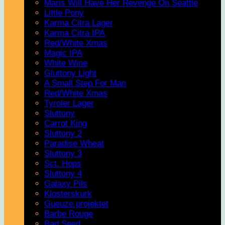
Maris Will Have Her Revenge On Seattle
Little Pony
Karma Citra Lager
Karma Citra IPA
Red/White Xmas
Magic IPA
White Wine
Gluttony Light
A Small Step For Man
Red/White Xmas
Tyroler Lager
Sluttony
Carrot King
Sluttony 2
Paradise Wheat
Sluttony 3
Sct. Hops
Sluttony 4
Galaxy Pils
Klosterskurk
Gueuze projektet
Barbe Rouge
Bad Seed