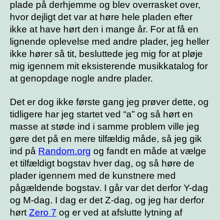
plade på derhjemme og blev overrasket over,
hvor dejligt det var at høre hele pladen efter
ikke at have hørt den i mange år. For at få en
lignende oplevelse med andre plader, jeg heller
ikke hører så tit, besluttede jeg mig for at pløje
mig igennem mit eksisterende musikkatalog for
at genopdage nogle andre plader.
Det er dog ikke første gang jeg prøver dette, og
tidligere har jeg startet ved “a” og så hørt en
masse at støde ind i samme problem ville jeg
gøre det på en mere tilfældig måde, så jeg gik
ind på
Random.org
og fandt en måde at vælge
et tilfældigt bogstav hver dag, og så høre de
plader igennem med de kunstnere med
pågældende bogstav. I går var det derfor Y-dag
og M-dag. I dag er det Z-dag, og jeg har derfor
hørt
Zero 7
og er ved at afslutte lytning af