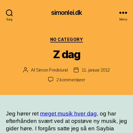
simonlei.dk
Søg
Menu
Kategorier
NO CATEGORY
Z dag
Af
Simon Fredslund
11. januar 2012
Indlægsforfatter
Indlægsdato
til
2 kommentarer
Z
dag
Jeg hører ret
meget musik hver dag
, og har
efterhånden svært ved at opstøve ny musik, jeg
gider høre. I forgårs satte jeg så en Saybia