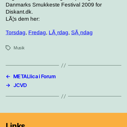
Danmarks Smukkeste Festival 2009 for
Diskant.dk.
LÃ¦s dem her:
Torsdag
,
Fredag
,
LÃ¸rdag
,
SÃ¸ndag
Musik
Tags
←
METALlica i Forum
→
JCVD
Links