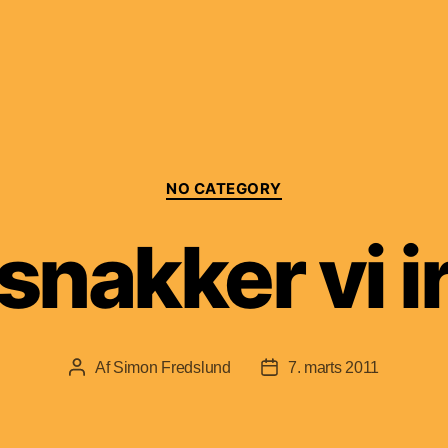
Kategorier
NO CATEGORY
snakker vi i
Af
Simon Fredslund
7. marts 2011
Indlægsforfatter
Indlægsdato