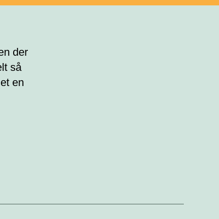
en der
lt så
et en