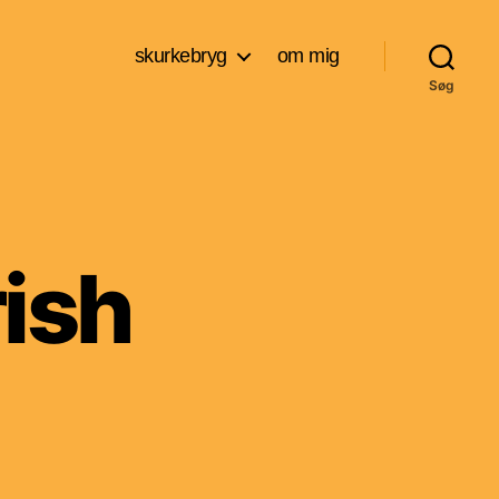
skurkebryg
om mig
Søg
rish