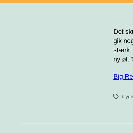
Det sk
gik no
stærk,
ny øl. 
Big Re
brygn
Tags