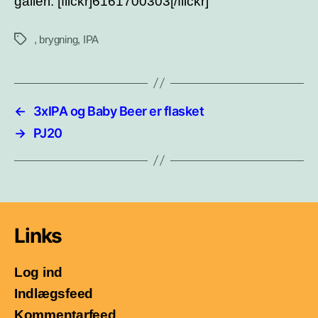
galleri. [flickr]6161700303[/flickr]
,
brygning
,
IPA
Tags
←
3xIPA og Baby Beer er flasket
→
PJ20
Links
Log ind
Indlægsfeed
Kommentarfeed