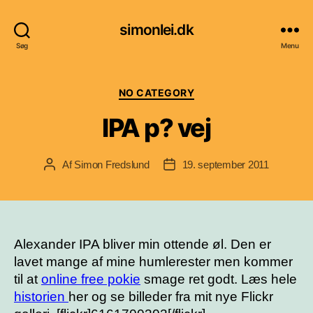
simonlei.dk
Søg
Menu
Kategorier
NO CATEGORY
IPA p? vej
Af
Simon Fredslund
19. september 2011
Indlægsforfatter
Indlægsdato
Alexander IPA bliver min ottende øl. Den er
lavet mange af mine humlerester men kommer
til at
online free pokie
smage ret godt. Læs hele
historien
her og se billeder fra mit nye Flickr