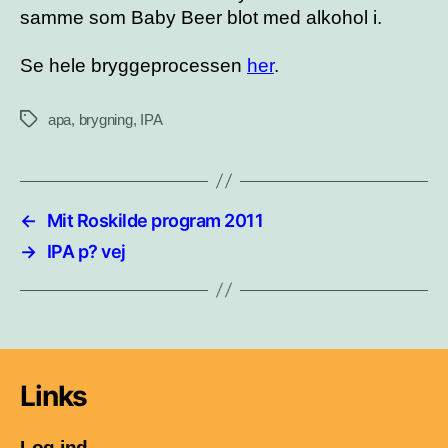
samme som Baby Beer blot med alkohol i.
Se hele bryggeprocessen
her
.
apa
,
brygning
,
IPA
Tags
←
Mit Roskilde program 2011
→
IPA p? vej
Links
Log ind