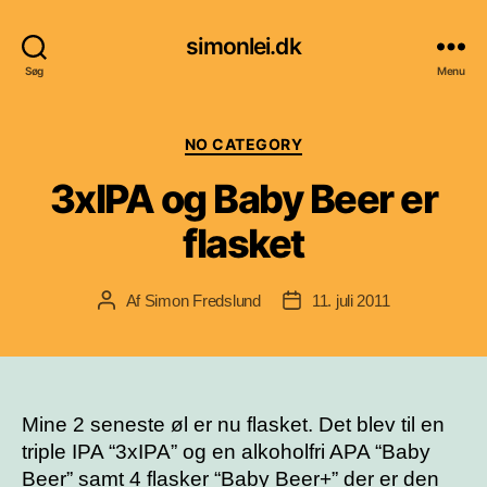
simonlei.dk
Søg
Menu
Kategorier
NO CATEGORY
3xIPA og Baby Beer er
flasket
Af
Simon Fredslund
11. juli 2011
Indlægsforfatter
Indlægsdato
Mine 2 seneste øl er nu flasket. Det blev til en
triple IPA “3xIPA” og en alkoholfri APA “Baby
Beer” samt 4 flasker “Baby Beer+” der er den