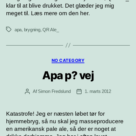
klar til at blive drukket. Det glæder jeg mig
meget til. Læs mere om den her.
apa
,
brygning
,
QR Ale_
Tags
Kategorier
NO CATEGORY
Apa p? vej
Af
Simon Fredslund
1. marts 2012
Indlægsforfatter
Indlægsdato
Katastrofe! Jeg er næsten løbet tør for
hjemmebryg, så nu skal jeg masseproducere
en amerikansk pale ale, så der er noget at