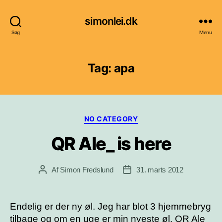
simonlei.dk
Søg
Menu
Tag:
apa
Kategorier
NO CATEGORY
QR Ale_ is here
Af
Simon Fredslund
31. marts 2012
Indlægsforfatter
Indlægsdato
Endelig er der ny øl. Jeg har blot 3 hjemmebryg
tilbage og om en uge er min nyeste øl, QR Ale_