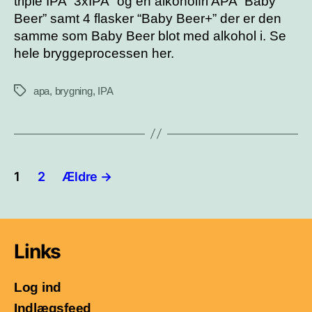
triple IPA “3xIPA” og en alkoholfri APA “Baby
Beer” samt 4 flasker “Baby Beer+” der er den
samme som Baby Beer blot med alkohol i. Se
hele bryggeprocessen her.
apa
,
brygning
,
IPA
Tags
Indlægsinddeling
1
2
Ældre
→
Links
Log ind
Indlægsfeed