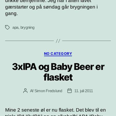
drikke derhjemme. Jeg har i aften lavet
gærstarter og på søndag går brygningen i
gang.
apa
,
brygning
Tags
Kategorier
NO CATEGORY
3xIPA og Baby Beer er
flasket
Af
Simon Fredslund
11. juli 2011
Indlægsforfatter
Indlægsdato
Mine 2 seneste øl er nu flasket. Det blev til en