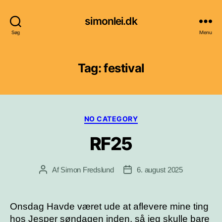
simonlei.dk
Søg
Menu
Tag:
festival
Kategorier
NO CATEGORY
RF25
Af
Simon Fredslund
6. august 2025
Indlægsforfatter
Indlægsdato
Onsdag Havde været ude at aflevere mine ting
hos Jesper søndagen inden, så jeg skulle bare