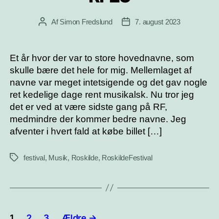
Af
Simon Fredslund
7. august 2023
Indlægsforfatter
Indlægsdato
Et år hvor der var to store hovednavne, som
skulle bære det hele for mig. Mellemlaget af
navne var meget intetsigende og det gav nogle
ret kedelige dage rent musikalsk. Nu tror jeg
det er ved at være sidste gang på RF,
medmindre der kommer bedre navne. Jeg
afventer i hvert fald at købe billet […]
festival
,
Musik
,
Roskilde
,
RoskildeFestival
Tags
Indlægsinddeling
1
2
3
Ældre
→