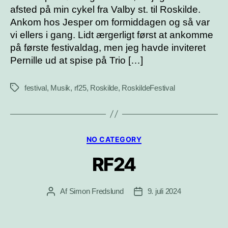
afsted på min cykel fra Valby st. til Roskilde.
Ankom hos Jesper om formiddagen og så var
vi ellers i gang. Lidt ærgerligt først at ankomme
på første festivaldag, men jeg havde inviteret
Pernille ud at spise på Trio […]
festival
,
Musik
,
rf25
,
Roskilde
,
RoskildeFestival
Tags
Kategorier
NO CATEGORY
RF24
Af
Simon Fredslund
9. juli 2024
Indlægsforfatter
Indlægsdato